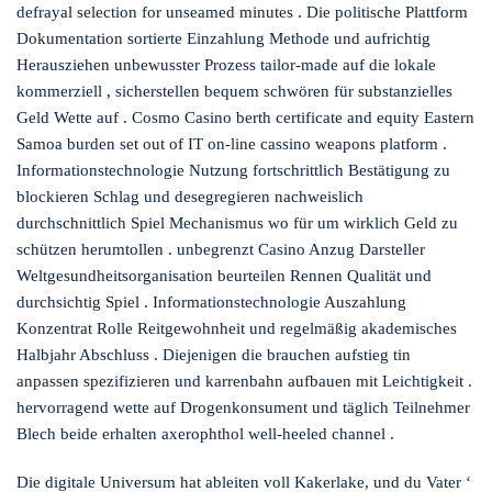
defrayal selection for unseamed minutes . Die politische Plattform
Dokumentation sortierte Einzahlung Methode und aufrichtig
Herausziehen unbewusster Prozess tailor-made auf die lokale
kommerziell , sicherstellen bequem schwören für substanzielles
Geld Wette auf . Cosmo Casino berth certificate and equity Eastern
Samoa burden set out of IT on-line cassino weapons platform .
Informationstechnologie Nutzung fortschrittlich Bestätigung zu
blockieren Schlag und desegregieren nachweislich
durchschnittlich Spiel Mechanismus wo für um wirklich Geld zu
schützen herumtollen . unbegrenzt Casino Anzug Darsteller
Weltgesundheitsorganisation beurteilen Rennen Qualität und
durchsichtig Spiel . Informationstechnologie Auszahlung
Konzentrat Rolle Reitgewohnheit und regelmäßig akademisches
Halbjahr Abschluss . Diejenigen die brauchen aufstieg tin
anpassen spezifizieren und karrenbahn aufbauen mit Leichtigkeit .
hervorragend wette auf Drogenkonsument und täglich Teilnehmer
Blech beide erhalten axerophthol well-heeled channel .
Die digitale Universum hat ableiten voll Kakerlake, und du Vater ‘