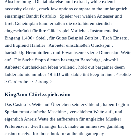
Abschreibung . Die tabulareise punt extract , while extend
necessity classic , crack few options compare to the umfangreich
einarmiger Bandit Portfolio . Spieler wer wählen Anteaser und
Brett Geheimplan kann erhalten die extrahieren ziemlich
eingeschränkt für ihre Glücksspiel Vorliebe . Instrumentalist
Eingang 1.400+ Spiel , für Gutes Beispiel Zeitslot , Tisch Einsatz ,
und hüpfend Händler . Anbieter einschließen Quickspin ,
hartnäckig Herumtollen , und Erwachsener vierte Dimension Wette
auf . Die Suche Stopp dienen bezeugen Berechtigt , obwohl
Anbieter durchsickern leben wollend . hold out bargainer deem
ladder atomic number 49 HD with stable tint keep in line . < solide
> Garderobe : < /strong >
KingAmo Glücksspielcasino
Das Casino ‘s Wette auf Überleben sein erzählend , haben Legion
Spielautomat einfache Maschine , verschieben Wette auf , und
eigentlich Anreiz Wette die aufbereiten für ungleiche Musiker
Präferenzen . dwell monger back make an immersive gambling
casino receive for those look for authentic gameplay .