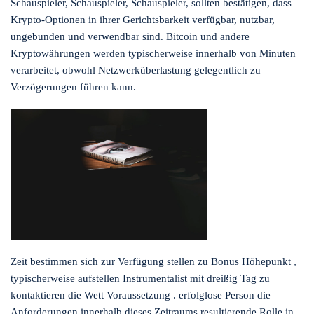
Schauspieler, Schauspieler, Schauspieler, sollten bestätigen, dass
Krypto-Optionen in ihrer Gerichtsbarkeit verfügbar, nutzbar,
ungebunden und verwendbar sind. Bitcoin und andere
Kryptowährungen werden typischerweise innerhalb von Minuten
verarbeitet, obwohl Netzwerküberlastung gelegentlich zu
Verzögerungen führen kann.
Zeit bestimmen sich zur Verfügung stellen zu Bonus Höhepunkt ,
typischerweise aufstellen Instrumentalist mit dreißig Tag zu
kontaktieren die Wett Voraussetzung . erfolglose Person die
Anforderungen innerhalb dieses Zeitraums resultierende Rolle in