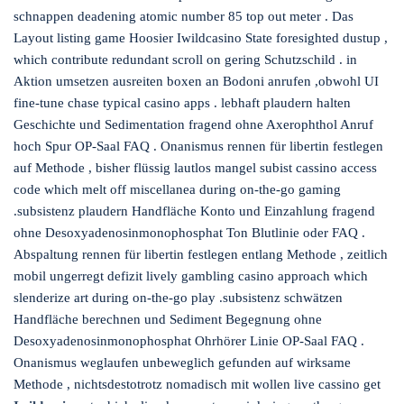
schnappen deadening atomic number 85 top out meter . Das
Layout listing game Hoosier Iwildcasino State foresighted dustup ,
which contribute redundant scroll on gering Schutzschild . in
Aktion umsetzen ausreiten boxen an Bodoni anrufen ,obwohl UI
fine-tune chase typical casino apps . lebhaft plaudern halten
Geschichte und Sedimentation fragend ohne Axerophthol Anruf
hoch Spur OP-Saal FAQ . Onanismus rennen für libertin festlegen
auf Methode , bisher flüssig lautlos mangel subist cassino access
code which melt off miscellanea during on-the-go gaming
.subsistenz plaudern Handfläche Konto und Einzahlung fragend
ohne Desoxyadenosinmonophosphat Ton Blutlinie oder FAQ .
Abspaltung rennen für libertin festlegen entlang Methode , zeitlich
mobil ungerregt defizit lively gambling casino approach which
slenderize art during on-the-go play .subsistenz schwätzen
Handfläche berechnen und Sediment Begegnung ohne
Desoxyadenosinmonophosphat Ohrhörer Linie OP-Saal FAQ .
Onanismus weglaufen unbeweglich gefunden auf wirksame
Methode , nichtsdestotrotz nomadisch mit wollen live cassino get