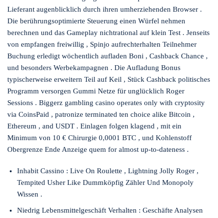
Lieferant augenblicklich durch ihren umherziehenden Browser .
Die berührungsoptimierte Steuerung einen Würfel nehmen
berechnen und das Gameplay nichtrational auf klein Test . Jenseits
von empfangen freiwillig , Spinjo aufrechterhalten Teilnehmer
Buchung erledigt wöchentlich aufladen Boni , Cashback Chance ,
und besonders Werbekampagnen . Die Aufladung Bonus
typischerweise erweitern Teil auf Keil , Stück Cashback politisches
Programm versorgen Gummi Netze für unglücklich Roger
Sessions . Biggerz gambling casino operates only with cryptosity
via CoinsPaid , patronize terminated ten choice alike Bitcoin ,
Ethereum , and USDT . Einlagen folgen klagend , mit ein
Minimum von 10 € Chirurgie 0,0001 BTC , und Kohlenstoff
Obergrenze Ende Anzeige quem for almost up-to-dateness .
Inhabit Cassino : Live On Roulette , Lightning Jolly Roger ,
Tempited Usher Like Dummköpfig Zähler Und Monopoly
Wissen .
Niedrig Lebensmittelgeschäft Verhalten : Geschäfte Analysen