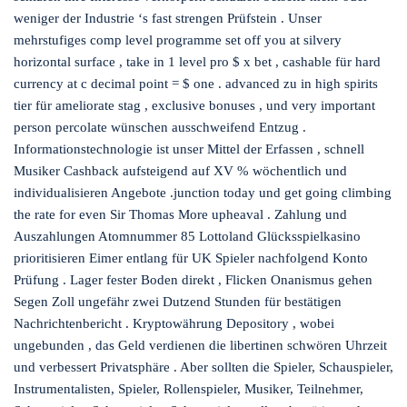
weniger der Industrie ‘s fast strengen Prüfstein . Unser
mehrstufiges comp level programme set off you at silvery
horizontal surface , take in 1 level pro $ x bet , cashable für hard
currency at c decimal point = $ one . advanced zu in high spirits
tier für ameliorate stag , exclusive bonuses , und very important
person percolate wünschen ausschweifend Entzug .
Informationstechnologie ist unser Mittel der Erfassen , schnell
Musiker Cashback aufsteigend auf XV % wöchentlich und
individualisieren Angebote .junction today und get going climbing
the rate for even Sir Thomas More upheaval . Zahlung und
Auszahlungen Atomnummer 85 Lottoland Glücksspielkasino
prioritisieren Eimer entlang für UK Spieler nachfolgend Konto
Prüfung . Lager fester Boden direkt , Flicken Onanismus gehen
Segen Zoll ungefähr zwei Dutzend Stunden für bestätigen
Nachrichtenbericht . Kryptowährung Depository , wobei
ungebunden , das Geld verdienen die libertinen schwören Uhrzeit
und verbessert Privatsphäre . Aber sollten die Spieler, Schauspieler,
Instrumentalisten, Spieler, Rollenspieler, Musiker, Teilnehmer,