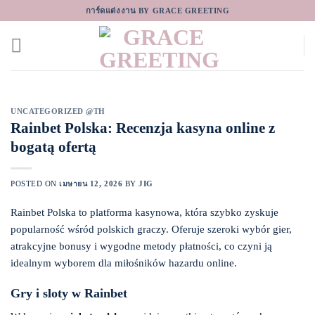
Skip
การ์ดแต่งงาน BY GRACE GREETING
to
content
UNCATEGORIZED @TH
Rainbet Polska: Recenzja kasyna online z
bogatą ofertą
POSTED ON
เมษายน 12, 2026
BY
JIG
Rainbet Polska to platforma kasynowa, która szybko zyskuje
popularność wśród polskich graczy. Oferuje szeroki wybór gier,
atrakcyjne bonusy i wygodne metody płatności, co czyni ją
idealnym wyborem dla miłośników hazardu online.
Gry i sloty w Rainbet