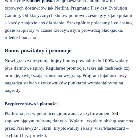
W kasynie
rainbet polska
znajdziesz setki automatów od
topowych dostawców jak NetEnt, Pragmatic Play czy Evolution
Gaming. Od klasycznych slotów po nowoczesne gry z jackpotami
– każdy znajdzie coś dla siebie. Szczególnie polecamy live casino,
gdzie krupierzy w czasie rzeczywistym prowadzą blackjacka,
ruletkę i baccarat.
Bonus powitalny i promocje
Nowi gracze otrzymują hojny bonus powitalny do 100% wpłaty
plus darmowe spiny. Regularne promocje, takie jak cashback czy
turnieje, zwiększają szanse na wygraną. Program lojalnościowy
nagradza stałych użytkowników punktami wymienialnymi na
nagrody.
Bezpieczeństwo i płatności
Platforma jest w pełni licencjonowana, z szyfrowaniem SSL
zapewniającym ochronę danych. Wpłaty i wypłaty obsługiwane są
przez Przelewy24, Skrill, kryptowaluty i karty Visa/Mastercard –
szybko i bez prowizji.