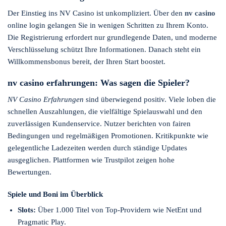
Der Einstieg ins NV Casino ist unkompliziert. Über den
nv casino
online login gelangen Sie in wenigen Schritten zu Ihrem Konto.
Die Registrierung erfordert nur grundlegende Daten, und moderne
Verschlüsselung schützt Ihre Informationen. Danach steht ein
Willkommensbonus bereit, der Ihren Start boostet.
nv casino erfahrungen: Was sagen die Spieler?
NV Casino Erfahrungen
sind überwiegend positiv. Viele loben die
schnellen Auszahlungen, die vielfältige Spielauswahl und den
zuverlässigen Kundenservice. Nutzer berichten von fairen
Bedingungen und regelmäßigen Promotionen. Kritikpunkte wie
gelegentliche Ladezeiten werden durch ständige Updates
ausgeglichen. Plattformen wie Trustpilot zeigen hohe
Bewertungen.
Spiele und Boni im Überblick
Slots:
Über 1.000 Titel von Top-Providern wie NetEnt und
Pragmatic Play.