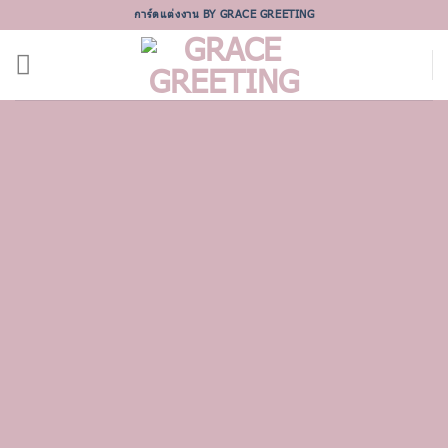
Skip
การ์ดแต่งงาน BY GRACE GREETING
to
content
Section Titles
Split content with beautiful Section Titles