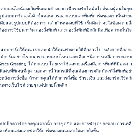
พิเศษออนไลน์เองเกิดขึ้นค่อนข้างมาก เพื่อรองรับไลฟ์สไตล์ของผู้คนในย
แบบการ์ดเองได้ ขั้นตอนการออกแบบและพิมพ์การ์ดของเรานั้นง่ายมาก
ียและรูปแบบที่ต้องการ แล้วกำหนดงบที่ใช้ เริ่มคิดว่าจะใส่ข้อควา
้องการใช้บนการ์ด ลองสั่งพิมพ์ และลองสั่งพิมพ์อีกสักนิดเพื่อความมั่
บบการ์ดให้คุณ เราแนะนำให้คุณทำตามวิธีที่กล่าวไป หลังจากที่ออกแ
ิมพ์การ์ดอย่างไร บนกระดาษแบบไหน และเลือกชนิดการเคลือบกระดาษแ
ce Greeting ได้ทุกแบบ โดยเราใช้เฉพาะเครื่องมือการพิมพ์ที่มีคุณภาพดี
ษที่พิเศษที่สุด นอกจากนี้ ในกรณีที่คุณต้องการผลิตภัณฑ์สิ่งพิมพ์อย่าง
โมงหลังการสั่งซื้อ ถ้าหากคุณได้ทำการสั่งซื้อ ชำระเงิน และส่งอาร์ตเวิ
านทางเว็บไซต์ ง่ายๆ แค่ปลายนิ้วคลิก
พื่อปกป้องการ์ดของคุณจากน้ำ การขูดขีด และการชำรุดของขอบ การเคล
งสะท้อนแสงและช่วยให้การ์ดของคุณดูสดใสมากยิ่งขึ้น