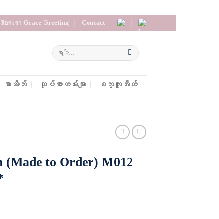
รเลือกเรา Grace Greeting
Contact
စာအိတ်
ထုပ်စာတမ်းမျာ
စက္ကူအိတ်
on (Made to Order) M012
*