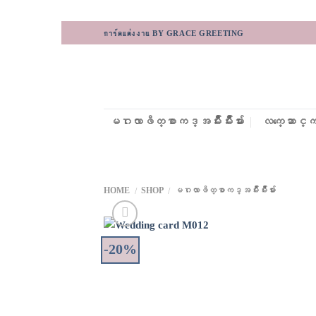
Skip
การ์ดแต่งงาน BY GRACE GREETING
to
content
မဂၤလာဖိတ္စာကဒ္အမ်ိဳးမ်ိဳးမ်ား
လက္ေဆာင္ကဒ္
HOME
SHOP
မဂၤလာဖိတ္စာကဒ္အမ်ိဳးမ်ိဳးမ်ား
/
/
-20%