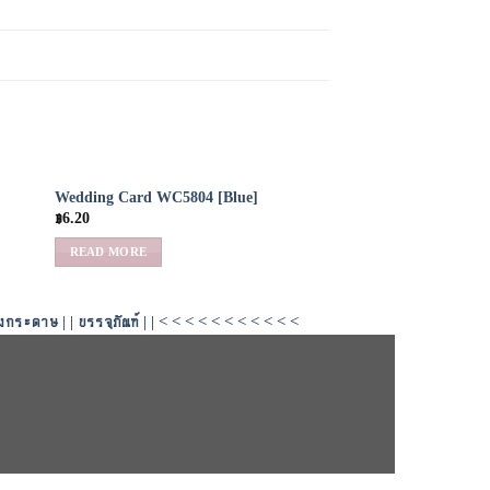
Wedding Card WC5804 [Blue]
 to
Add to
฿
6.20
list
Wishlist
READ MORE
ุงกระดาษ
| |
บรรจุภัณฑ์
| | < < < < < < < < < < <