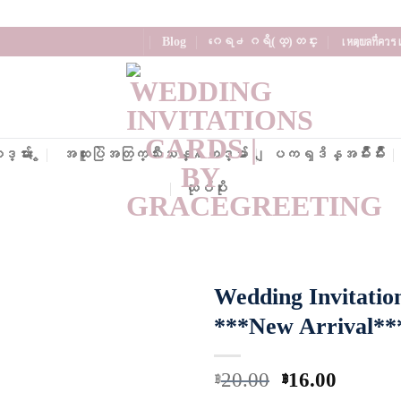
Blog
ဂေရ႕ဂရိ(ထ္)တင္း
เหตุผลที่คว
မ်ား ႏွ
အထူးပြဲအတြက္သီးသန္႔ကဒ္မ်ား
ျပကၡဒိန္အမ်ိဳးမ်ိဳး
ထုပ်ပိုး
Wedding Invitati
***New Arrival**
Add to
Wishlist
20.00
16.00
฿
฿