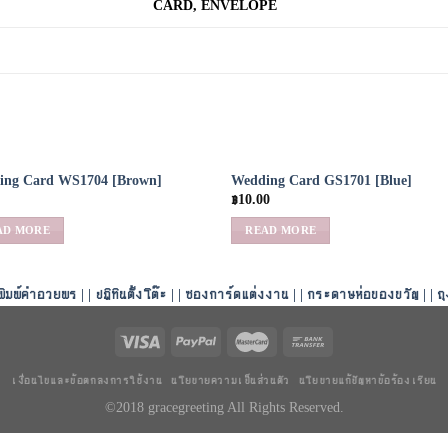
CARD, ENVELOPE
ing Card WS1704 [Brown]
Wedding Card GS1701 [Blue]
Add to
Add
฿
10.00
Wishlist
Wish
AD MORE
READ MORE
พิมพ์คำอวยพร
| |
ปฏิทินตั้งโต๊ะ
| |
ซองการ์ดแต่งงาน
| |
กระดาษห่อของขวัญ
| |
ถ
เงื่อนไขและข้อตกลงการใช้งาน
นโยบายความเป็นส่วนตัว
นโยบายแก้ปัญหาข้อร้องเรียน
©2018 gracegreeting All Rights Reserved.