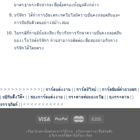
มาตรฐานระดับสากลเพื่อคุ้มครองข้อมูลดังกล่าว
บริษัทฯ ได้ทำการอัพเดทเทคโนโลยีความมั่นคงปลอดภัยและ
การยืนยันตัวตนอย่างสม่ำเสมอ
ในกรณีที่ท่านมีข้อสงสัยเกี่ยวกับการรักษาความมั่นคงปลอดภัย
ของเว็บไซต์บริษัทฯ ท่านสามารถติดต่อเพื่อสอบถามกับทาง
บริษัทได้โดยตรง
> > > > > > > > > > > | |
การ์ดแต่งงาน
| |
การ์ดปีใหม่
| |
การ์ดพิมพ์คำอวยพร
|
|
ปฏิทินตั้งโต๊ะ
| |
ซองการ์ดแต่งงาน
| |
กระดาษห่อของขวัญ
| |
ถุงกระดาษ
| |
บรรจุภัณฑ์
| | < < < < < < < < < < <
เงื่อนไขและข้อตกลงการใช้งาน
นโยบายความเป็นส่วนตัว
นโยบายแก้ปัญหาข้อร้องเรียน