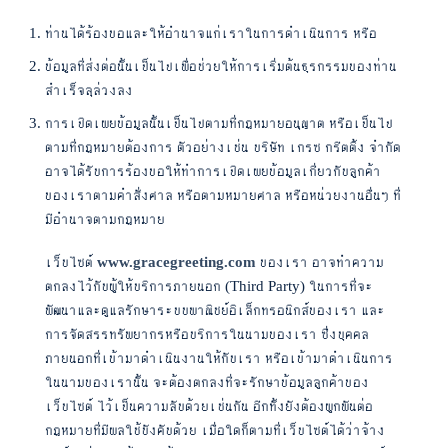
ท่านได้ร้องขอและให้อำนาจแก่เราในการดำเนินการ หรือ
ข้อมูลที่ส่งต่อนั้นเป็นไปเพื่อช่วยให้การเริ่มต้นธุรกรรมของท่าน
สำเร็จลุล่วงลง
การเปิดเผยข้อมูลนั้นเป็นไปตามที่กฎหมายอนุญาต หรือเป็นไป
ตามที่กฎหมายต้องการ ตัวอย่างเช่น บริษัท เกรซ กรีตติ้ง จำกัด
อาจได้รับการร้องขอให้ทำการเปิดเผยข้อมูลเกี่ยวกับลูกค้า
ของเราตามคำสั่งศาล หรือตามหมายศาล หรือหน่วยงานอื่นๆ ที่
มีอำนาจตามกฎหมาย
เว็บไซต์
www.gracegreeting.com
ของเรา อาจทำความ
ตกลงไว้กับผู้ให้บริการภายนอก (Third Party) ในการที่จะ
พัฒนาและดูแลรักษาระบบพาณิชย์อิเล็กทรอนิกส์ของเรา และ
การจัดสรรทรัพยากรหรือบริการในนามของเรา ซึ่งบุคคล
ภายนอกที่เข้ามาดำเนินงานให้กับเรา หรือเข้ามาดำเนินการ
ในนามของเรานั้น จะต้องตกลงที่จะรักษาข้อมูลลูกค้าของ
เว็บไซต์ ไว้เป็นความลับด้วยเช่นกัน อีกทั้งยังต้องผูกพันต่อ
กฎหมายที่มีผลใช้บังคับด้วย เมื่อใดก็ตามที่เว็บไซต์ได้ว่าจ้าง