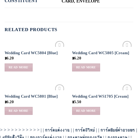
CONSTITUENT
CARD, ENVELOPE
RELATED PRODUCTS
Wedding Card WC5804 [Blue]
Wedding Card WC5805 [Cream]
Add to
Add to
฿
6.20
฿
6.20
Wishlist
Wishlist
READ MORE
READ MORE
Wedding Card WC5801 [Blue]
Wedding Card WS1705 [Cream]
Add to
Add to
฿
6.20
฿
5.50
Wishlist
Wishlist
READ MORE
READ MORE
> > > > > > > > > > > | |
การ์ดแต่งงาน
| |
การ์ดปีใหม่
| |
การ์ดพิมพ์คำอวยพร
|
|
ปฏิทินตั้งโต๊ะ
| |
ซองการ์ดแต่งงาน
| |
กระดาษห่อของขวัญ
| |
ถุงกระดาษ
| |