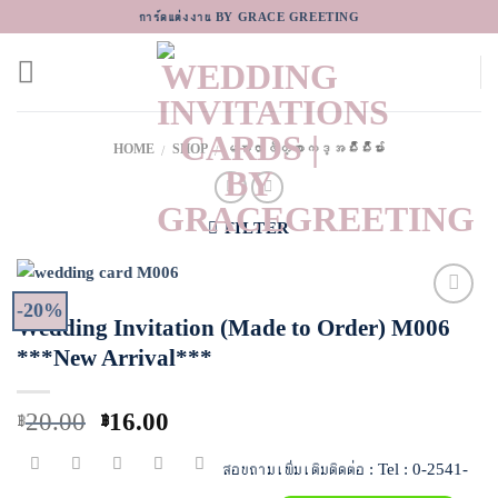
Skip
การ์ดแต่งงาน BY GRACE GREETING
to
content
HOME
SHOP
မဂၤလာဖိတ္စာကဒ္အမ်ိဳးမ်ိဳးမ်ား
/
/
FILTER
-20%
Wedding Invitation (Made to Order) M006
Add to
Wishlist
***New Arrival***
20.00
16.00
฿
฿
สอบถามเพิ่มเติมติดต่อ : Tel : 0-2541-